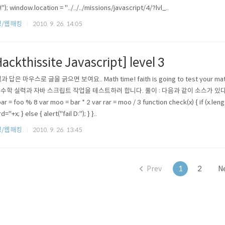
!"); window.location = "../../../missions/javascript/4/?lvl_..
킹/웹해킹
2010. 9. 26. 14:05
ackthissite Javascript] level 3
 답은 마우스로 글을 긁으면 보여요.. Math time! faith is going to test your math sk
 수학 실력과 자바 스크립트 작업을 테스트하려 합니다. 풀이 : 다음과 같이 소스가 있다. 그냥 손
bar = foo % 8 var moo = bar * 2 var rar = moo / 3 function check(x) { if (x.len
="+x; } else { alert("fail D:"); } }..
킹/웹해킹
2010. 9. 26. 13:45
Prev
1
2
N