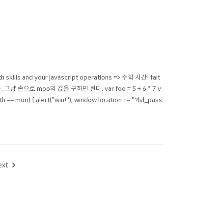
ills and your javascript operations => 수학 시간! fait
으로 moo의 값을 구하면 된다. var foo = 5 + 6 * 7 v
gth == moo) { alert("win!"); window.location += "?lvl_pass
ext