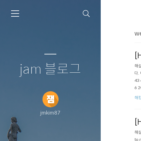
we
[H
jam 블로그
해설
다.
43 
6 2
해
jmkim87
[H
해설과
to 