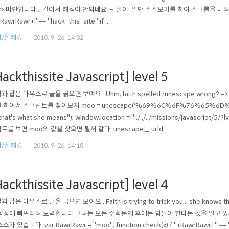
 => 미안합니다... 길어서 해석이 안되네요 ㅋ 풀이: 일단 소스보기를 하여 스크롤을 내려서 스크립
+RawrRawr+" == "hack_this_site" if ..
킹/웹해킹
2010. 9. 26. 14:32
ackthissite Javascript] level 5
과 답은 마우스로 글을 긁으면 보여요.. Uhm, faith spelled runescape wrong? =
 하여서 스크립트를 찾아보자 moo = unescape('%69%6C%6F%76%65%6D%6F%6F'); fun
that's what she means"); window.location = "../../../missions/javascript/5/?lvl
트를 보면 moo의 값을 찾으면 될꺼 같다. unescape는 urld..
킹/웹해킹
2010. 9. 26. 14:18
ackthissite Javascript] level 4
 답은 마우스로 글을 긁으면 보여요.. Faith is trying to trick you... she knows that y
함정에 빠뜨리려 노력합니다 그녀는 모든 수학문제 후에는 힘들어 한다는 것을 알고 있
스가 있습니다. var RawrRawr = "moo"; function check(x) { "+RawrRawr+" == "hac