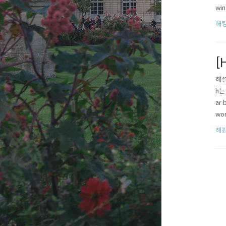
win
해
[H
해설과
h는
ar 
word
해