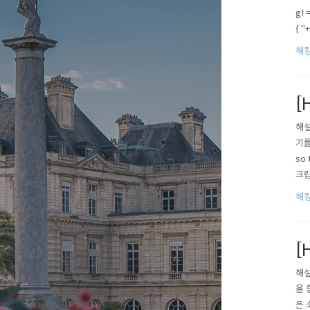
g!
{ "
해
[H
해설
기를
so 
크립
해
[H
해설과
을 
은 소