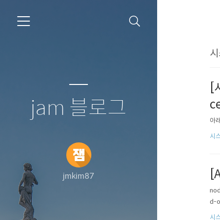
시
[
jam 블로그
c
아래
시
[
jmkim87
nod
d-
시