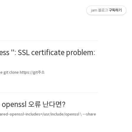
jam 블로그
구독하기
s '': SSL certificate problem:
t clone https://git주소
 시 openssl 오류 난다면?
ed-openssl-includes=/usr/include/openssl \ --share