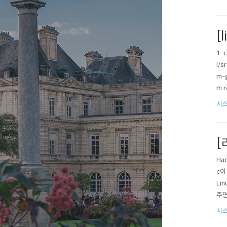
[
1.
l/s
m-g
m.r
시
[
Ha
c이
Li
주면
시