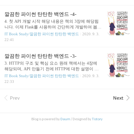
이때 access token을 만들어서 front-end에 전송합니다.
rd profile 앞에서 만들었던 소스에 추가하여 개발합
Front-end에서는..
니다. POST method로 /sign-up 생성 request json body
로 넘어온 값을 new_user에 저장 new_user에 id_count
깔끔한 파이썬 탄탄한 백엔드 -4-
추가 서버에서 생성한 users에 new_user 등록 new_use
4. 첫 API 개발 시작 해당 내용은 책의 3장에 해당됩
r를 json 상태로 return 위 소스를 run 시키고 나서 post
니다. 이제 Flask를 사용하여 간단하게 개발하여 봅시
name으로 데이터를 보내보면 하단처럼 json으로 id와
다. 1줄 : flask를 불러옵니다. 3줄 : app이라는 변수에
IT Book Study/깔끔한 파이썬 탄탄한 백엔드
2020. 9. 3.
함께 반환 됩니다. 300자 제한 트윗 글 올리기 body에
Flask 모듈을 쓸수 있도록 만들어줍니다. 5, 9줄 : flas
22:41
들어갈 데이터는 ..
k의 route 데코레이터를 사용하여 엔드포인트를 등록
합니다. 6, 10줄 : 각 route에 대해 처리할 함수들입니
다. 13~14줄 : flask run이 아닌 python으로 run 시키기
깔끔한 파이썬 탄탄한 백엔드 -3-
위해 작성합니다. host : 0.0.0.0으로 하면 모든 ip에 대
3. HTTP의 구조 및 핵심 요소 원래 책에서는 4장에
해서 허용합니다. port : 80으로도 설정할 수 있지만
해당되며, API 만들기 전에 HTTP에 대한 설명이 먼
보안상 root가 필요하기에 여타 다른 port로 합니다. d
저 하는게 맞을듯 하여 임의로 순서를 변경하였습니
IT Book Study/깔끔한 파이썬 탄탄한 백엔드
2020. 9. 3.
ebug : true 일 경우 파이썬에서 발생한 모든 오류가
다. 1) HTTP HyperText Transfer Protocol의 약자로 H
22:33
출력되므로 개발시에만 사..
TML을 주고 받을 수 있도록 만들어진 프로토콜 통신
방식 Request & Response (Stateful) 클라이언트에서
서버로 HTTP Request를 보내면 서버에서 처리 후 결
Prev
Next
과에 따른 HTTP 응답을 Response 하는 방식 대표적
으로 TCP 통신이 해당되고, FTP, Telnet 과 같은 유저
정보를 계속 가지고 있는 경우의 프로토콜들입니다.
Blog is powered by
Daum
/ Designed by
Tistory
Stateless 기본적인 HTTP가 해당됩니다. 또한, UDP와
DNS가 해당됩니다. state를 가지지 않고..