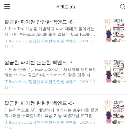
백엔드 (6)
깔끔한 파이썬 탄탄한 백엔드 -8-
8. Unit Test 기능을 개발하고 나서 제대로 돌아가는
지 매번 수동으로 API를 쏠수 없으니 Unit Test를 하
여 각 기능들이 제대로 돌아가는지 테스트를 해야합
IT Book Study/깔끔한 파이썬 탄탄한 백엔드
2020. 9. 3.
니다. UI test / End-to-End Test 웹브라우저를 통해서
22:48
웹사이트를 실제로 접속하고 UI에 직접 입력하고 클
릭하는 등을 통해서 기능을 정상적으로 작동하고 화
면이 정상적으로 작동하는지 테스트 해보는 방식 아
깔끔한 파이썬 탄탄한 백엔드 -7-
래는 웹 UI test하는 툴입니다. Selenium Katalon Protra
7. 인증 인증은 private api와 같은 사용자를 제한해야
ctor CasperJS PhantomJS Integration test(통합 테스트)
하는 api에서 필요하며, public api와 같은 경우 사용
각 기능(모듈)을 통합하는 과정에서 모듈간 호환성의
횟수 제한이나 남용 방지등을 위해 쓰입니다. 인증
IT Book Study/깔끔한 파이썬 탄탄한 백엔드
2020. 9. 3.
문제를 찾아내기 위해 수행되는 테스트 빅뱅 통합 :
흐름 인증을 생성 및 사용 방법은 대략적으로 아래와
22:47
전체 모듈을 모두 통합한 이후 통합 테스트를 수행하
같습니다. 회원 가입을 진행할때 api에 id/pw를 api에
는 ..
보냅니다. 회원 가입 api에서 id/pw를 체크하고 별 문
제 없으면 DB에 저장합니다. 이때 id는 그대로 저장
깔끔한 파이썬 탄탄한 백엔드 -5-
하며 pw는 암호화해서 저장합니다. 회원 가입이 완
5. 본격적으로 API 개발하기 여기서는 트위터를 줄인
료 되면 로그인 합니다. 이때 들어온 id와 pw를 DB에
미니터를 구축합니다. 핵심 기능 회원가입 로그인 트
저장된 값과 비교합니다. (pw는 암호화한 후 암호화
윗 다른 회원 팔로우 하기 다른 회원 언팔로우 하기
IT Book Study/깔끔한 파이썬 탄탄한 백엔드
2020. 9. 3.
로 저장된 DB와 비교합니다.) 로그인이 OK가 되면
타임라인 회원가입 필요한 정보 id name email passwo
22:43